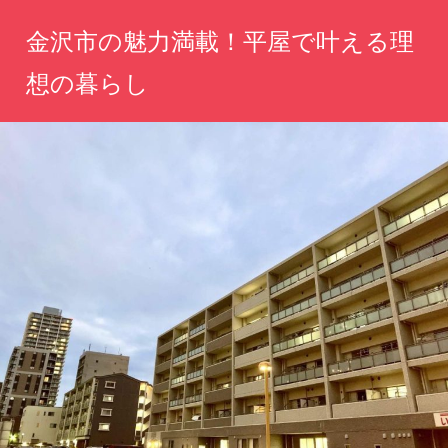
コ
金沢市の魅力満載！平屋で叶える理
ン
テ
想の暮らし
ン
心
ツ
地
へ
よ
い
ス
平
キ
屋
ッ
で、
金
プ
沢
の
四
季
を
感
じ
な