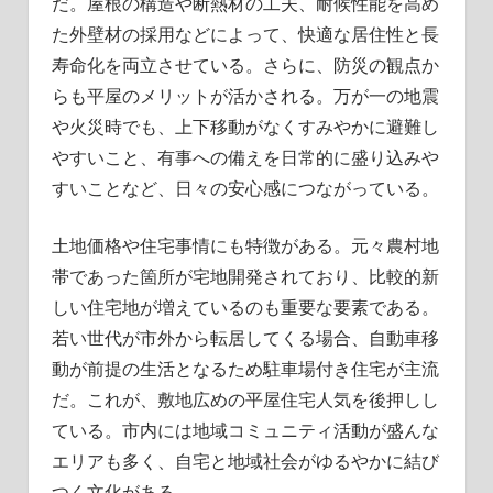
だ。屋根の構造や断熱材の工夫、耐候性能を高め
た外壁材の採用などによって、快適な居住性と長
寿命化を両立させている。さらに、防災の観点か
らも平屋のメリットが活かされる。万が一の地震
や火災時でも、上下移動がなくすみやかに避難し
やすいこと、有事への備えを日常的に盛り込みや
すいことなど、日々の安心感につながっている。
土地価格や住宅事情にも特徴がある。元々農村地
帯であった箇所が宅地開発されており、比較的新
しい住宅地が増えているのも重要な要素である。
若い世代が市外から転居してくる場合、自動車移
動が前提の生活となるため駐車場付き住宅が主流
だ。これが、敷地広めの平屋住宅人気を後押しし
ている。市内には地域コミュニティ活動が盛んな
エリアも多く、自宅と地域社会がゆるやかに結び
つく文化がある。