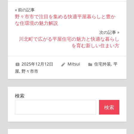
投
前の記事
野々市市で注目を集める快適平屋暮らしと豊か
稿
な住環境の魅力解説
ナ
次の記事
川北町で広がる平屋住宅の魅力と快適な暮らし
ビ
を育む新しい住まい方
ゲ
2025年12月12日
Mitsui
住宅外装
,
平
ー
屋
,
野々市市
シ
ョ
検索
ン
検索