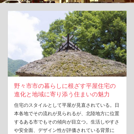
が
ら、
理
想
の
ラ
イ
フ
ス
タ
イ
ル
を
野々市市の暮らしに根ざす平屋住宅の
実
進化と地域に寄り添う住まいの魅力
現
し
住宅のスタイルとして平屋が見直されている。
日
ま
本各地でその流れが見られるが、北陸地方に位置
せ
するある市でもその傾向が目立つ。生活しやすさ
ん
や安全面、デザイン性が評価されている背景に
か？