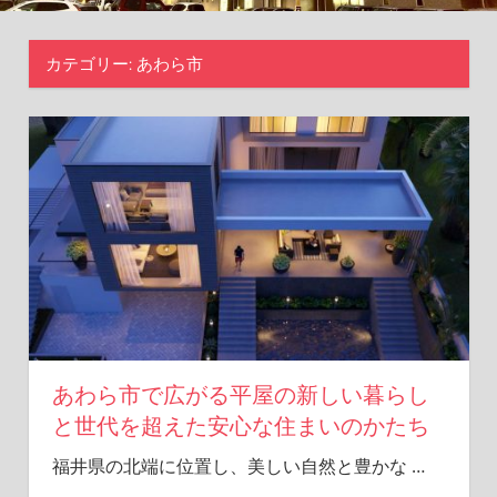
が
ら、
カテゴリー:
あわら市
理
想
の
ラ
イ
フ
ス
タ
イ
ル
を
実
現
し
あわら市で広がる平屋の新しい暮らし
ま
と世代を超えた安心な住まいのかたち
せ
ん
福井県の北端に位置し、美しい自然と豊かな
…
か？