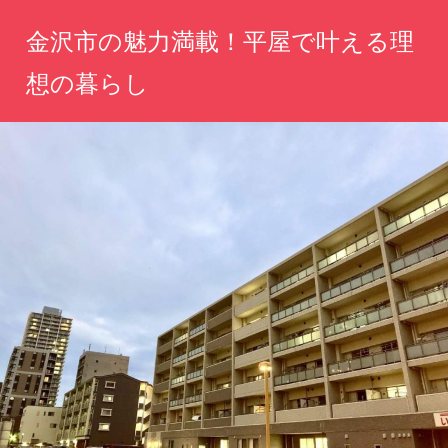
コ
金沢市の魅力満載！平屋で叶える理
ン
テ
想の暮らし
ン
心
ツ
地
へ
よ
い
ス
平
キ
屋
ッ
で、
金
プ
沢
の
四
季
を
感
じ
な